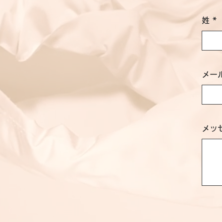
姓
メー
メッ