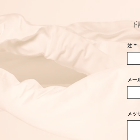
​
姓
メー
メッ