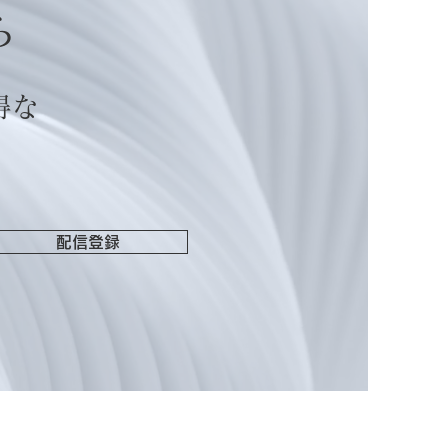
ら
得な
配信登録