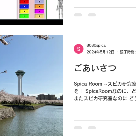
していた測定器や...
8080spica
2024年5月12日
読了時間:
ごあいさつ
Spica Room ~スピカ
そ！ SpicaRoomなの
またスピカ研究室なのに どうし
の？と疑問に思われた方… 
す。...