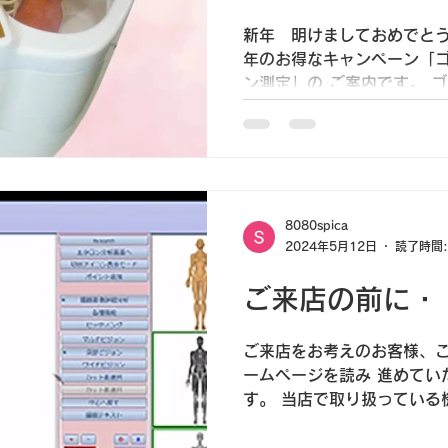
新年 明けましておめでとう
年のお得なキャンペーン「
ン測定」の ご案内です。 
て40～60分）とメタトロ
セットで税込み5000円にて
8080spica
2024年5月12日
読了時間:
ご来店の前に・
ご来店をお考えのお客様、こ
ームページを読み 進めてい
す。 当店で取り扱っている
ん。 またスタッフも医療従
ません。 もともとは自分と