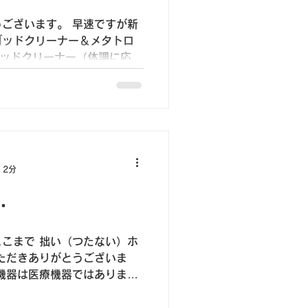
ございます。 早速ですが新
ゴッドクリーナー＆メタトロ
ゴッドクリーナー（体調に応じ
ンの簡易（スピード）測定が
ご利用いただけます。...
 2分
・
こまで 拙い（つたない）ホ
ただきありがとうございま
機器は医療機器ではありませ
事者やカウンセラーではあり
家族の健康管理のために利用