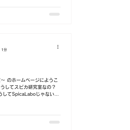
 1分
研究室～ のホームページにようこ
に、どうしてスピカ研究室なの？
てSpicaLaboじゃない
すみません💦字画数の問題で